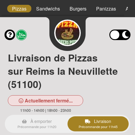
s
Pizzas
Sandwichs
Burgers
Panizzas
Assi
Livraison de Pizzas
sur Reims la Neuvillette
(51100)
Actuellement fermé...
11h00 - 14h00 | 18h00 - 23h00
À emporter
Livraison
Précommande pour 11h20
Précommande pour 11h45