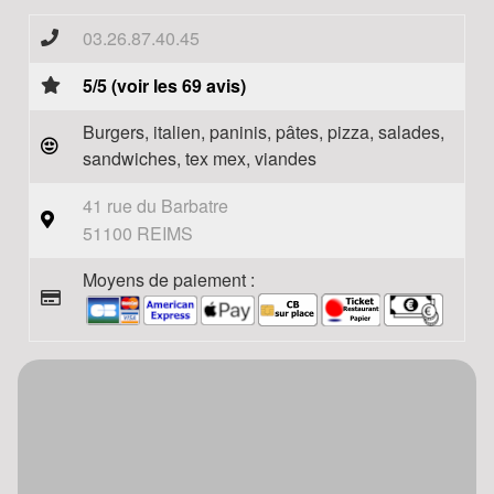
03.26.87.40.45
5/5 (voir les 69 avis)
Burgers, italien, paninis, pâtes, pizza, salades,
sandwiches, tex mex, viandes
41 rue du Barbatre
51100 REIMS
Moyens de paiement :