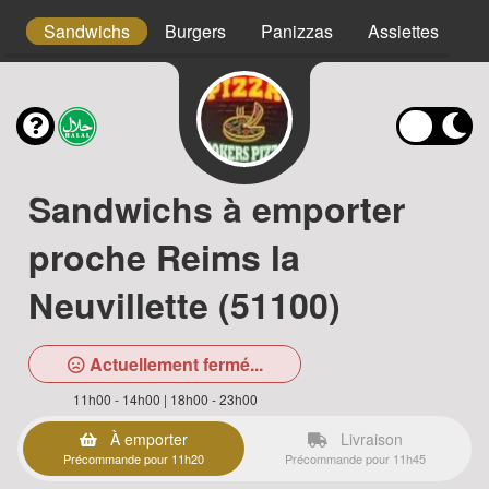
s
Sandwichs
Burgers
Panizzas
Assiettes
T
Sandwichs à emporter
proche Reims la
Neuvillette (51100)
Actuellement fermé...
11h00 - 14h00 | 18h00 - 23h00
À emporter
Livraison
Précommande pour 11h20
Précommande pour 11h45