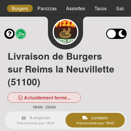
s
Burgers
Panizzas
Assiettes
Tacos
Salade
Livraison de Burgers
sur Reims la Neuvillette
(51100)
Actuellement fermé...
18h00 - 23h00
À emporter
Livraison
Précommande pour 18h20
Précommande pour 18h45