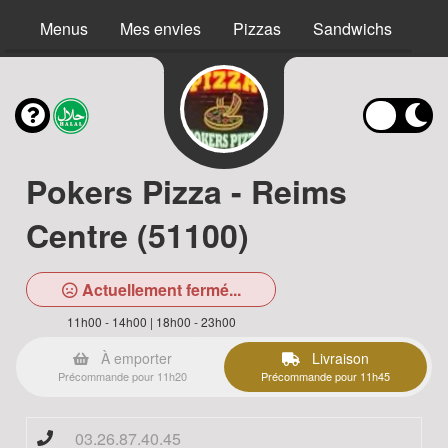
Menus
Mes envies
Pizzas
Sandwichs
Bur
Pokers Pizza - Reims
Centre (51100)
Actuellement fermé...
11h00 - 14h00 | 18h00 - 23h00
À emporter
Livraison
Précommande pour 11h20
Précommande pour 11h45
03.26.87.40.45