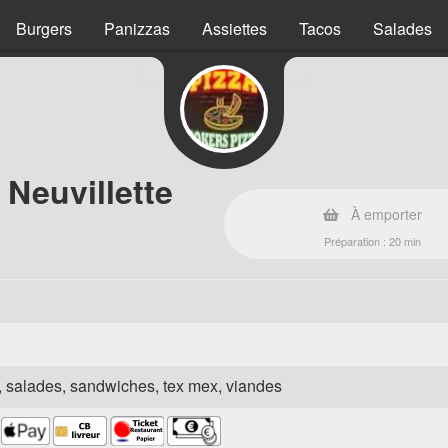
Burgers
Panizzas
Assiettes
Tacos
Salades
 Neuvillette
À emporter
Préparation : 20 min
za, salades, sandwiches, tex mex, viandes