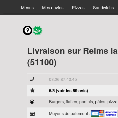
Menus
Mes envies
Pizzas
Sandwichs
Livraison sur Reims la
(51100)
03.26.87.40.45
5/5 (voir les 69 avis)
Burgers, italien, paninis, pâtes, piz
Moyens de paiement :