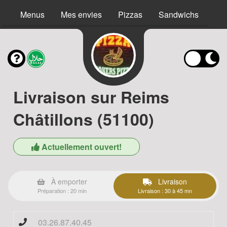
Menus
Mes envies
Pizzas
Sandwichs
Bur
Livraison sur Reims
Châtillons (51100)
Actuellement ouvert!
À emporter
Livraison
Préparation : 20 min
Livraison : 30 à 45 mn
03.26.87.40.45