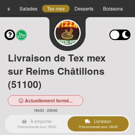
acos
Salades
Tex mex
Desserts
Boissons
Livraison de Tex mex
sur Reims Châtillons
(51100)
Actuellement fermé...
18h00 - 23h00
À emporter
Livraison
Précommande pour 18h20
Précommande pour 18h45