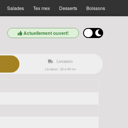
Salades
Tex mex
Desserts
Boissons
Actuellement ouvert!
Livraison
Livraison : 30 à 45 mn