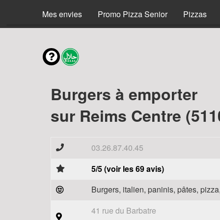
Menus
Mes envies
Promo Pizza Senior
Pizzas
Burgers à emporter
sur Reims Centre (511
03.26.87.40.45
5/5 (voir les 69 avis)
Burgers, italien, paninis, pâtes, piz
41 rue du Barbatre