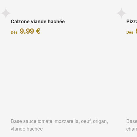
Calzone viande hachée
Piz
9.99 €
Dès
Dès
Base sauce tomate, mozzarella, oeuf, origan,
Base
viande hachée
cham