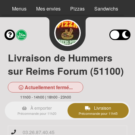
Menus
Mes envies
Pizzas
Sandwichs
Bur
Livraison de Hummers
sur Reims Forum (51100)
Actuellement fermé...
11h00 - 14h00 | 18h00 - 23h00
À emporter
Livraison
Précommande pour 11h20
Précommande pour 11h45
03.26.87.40.45