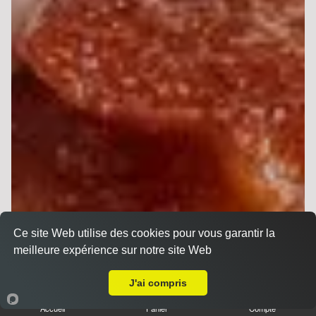
Ce site Web utilise des cookies pour vous garantir la
meilleure expérience sur notre site Web
Livraison sur Reims Forum
J'ai compris
Sandwichs
Accueil
Panier
Compte