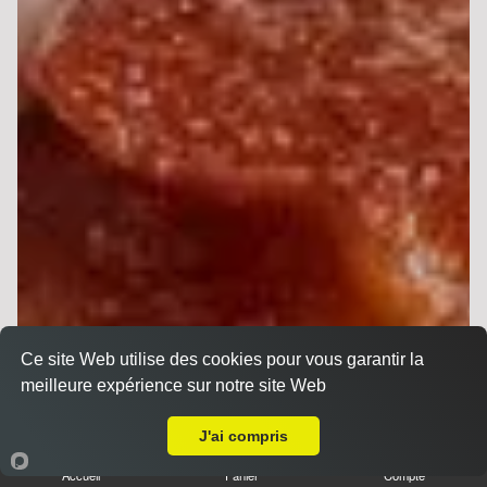
Ce site Web utilise des cookies pour vous garantir la
meilleure expérience sur notre site Web
Livraison sur Reims Forum
J'ai compris
Sandwichs
Accueil
Panier
Compte