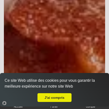
Ce site Web utilise des cookies pour vous garantir la
meilleure expérience sur notre site Web
Livraison sur Reims Forum
J'ai compris
Sandwichs
Accueil
Panier
Compte