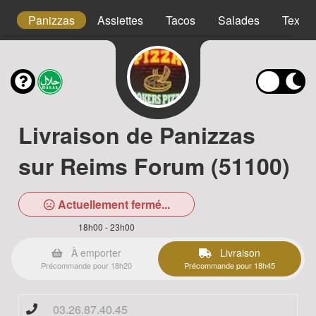
s
Panizzas
Assiettes
Tacos
Salades
Tex m
Livraison de Panizzas
sur Reims Forum (51100)
Actuellement fermé...
18h00 - 23h00
À emporter
Livraison
Précommande pour 18h20
Précommande pour 18h45
03.26.87.40.45