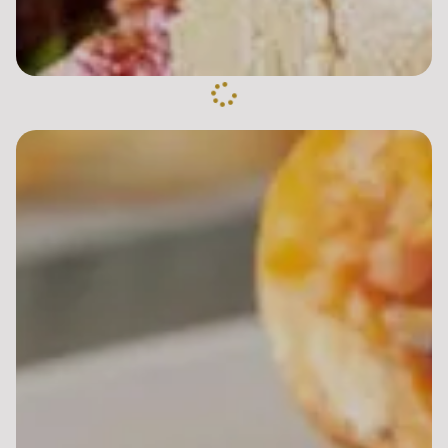
Pizza 4 fromages
10.00 €
Dès
Base sauce tomate, mozzarella, gorgonzola, chèvre,
parmesan
Pizza Neptune
10.00 €
Dès
Base sauce tomate, mozzarella, thon, oeuf, olives