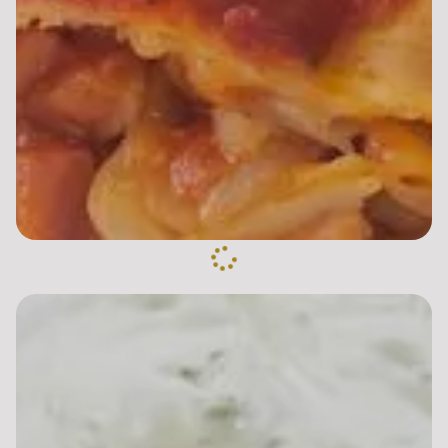
mer, persillade
Pizza Boursin
10.00 €
Dès
Base sauce tomate, mozzarella, viande hachée,
boursin, oeuf
Pizza Pirate
10.00 €
Dès