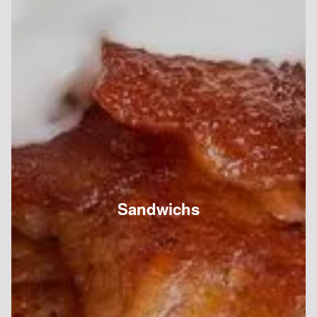
Pizza Régina
10.00 €
Dès
Base sauce tomate, mozzarella, jambon de dinde,
champignons, origan
Calzone jambon de dinde
10.00 €
Dès
Base sauce tomate, mozzarella, oeuf, origan, jambon
de dinde