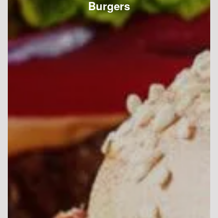
Base sauce tomate, mozzarella, anchois, câpres,
olives, origan
Pizza Orientale
10.00 €
Dès
Base sauce tomate, mozzarella, merguez, poivrons,
olives, oeuf