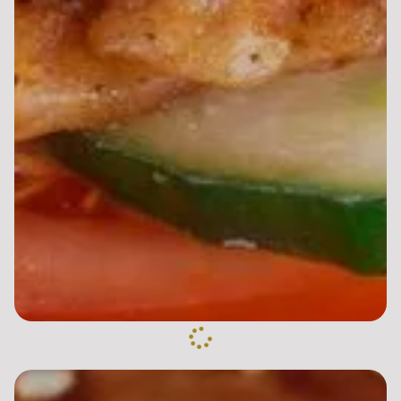
Calzone thon
10.00 €
Dès
Base sauce tomate, mozzarella, oeuf, origan, thon
Calzone viande hachée
10.00 €
Dès