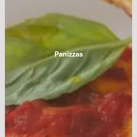
Pizza 4 saisons
10.00 €
Dès
Base sauce tomate, mozzarella, jambon de dinde,
champignons, artichauts, poivrons, olives
Pizza Fruits de mer
10.00 €
Dès
Base sauce tomate, mozzarella, cocktail de fruits de