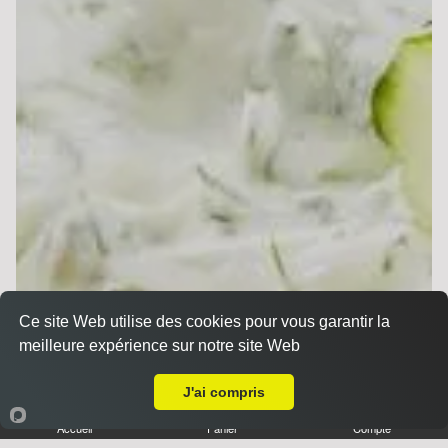
Base sauce tomate, mozzarella, jambon de dinde,
merguez, chorizo, champignons
Pizza Cannibale
10.00 €
Dès
Base sauce tomate, mozzarella, poulet, viande
hachée, merguez
Ce site Web utilise des cookies pour vous garantir la
meilleure expérience sur notre site Web
Livraison sur Reims Epinettes
J'ai compris
Accueil
Panier
Compte
Pizza Chicken