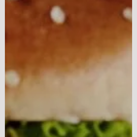
Base sauce tomate, mozzarella, oeuf, origan, viande
hachée
Pizza Campione
10.00 €
Dès
Base sauce tomate, mozzarella, viande hachée,
champignons, pommes de terre
Pizza Napolitaine
10.00 €
Dès