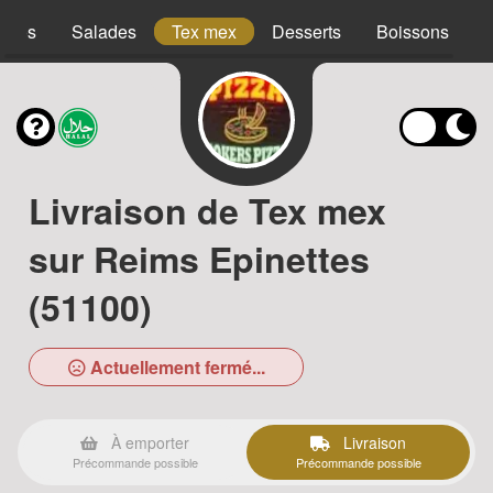
acos
Salades
Tex mex
Desserts
Boissons
Livraison de Tex mex
sur Reims Epinettes
(51100)
Actuellement fermé...
À emporter
Livraison
Précommande possible
Précommande possible