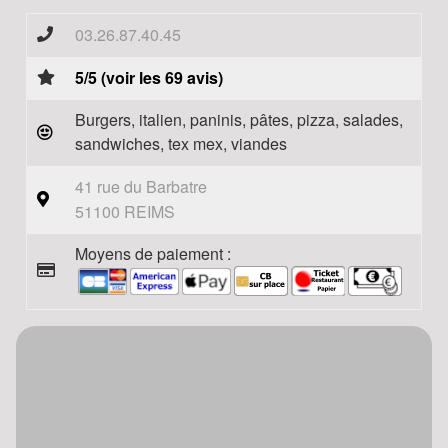
03.26.87.40.45
5/5 (voir les 69 avis)
Burgers, italien, paninis, pâtes, pizza, salades,
sandwiches, tex mex, viandes
41 rue du Barbatre
51100 REIMS
Moyens de paiement :