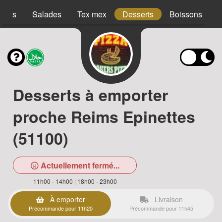
acos
Salades
Tex mex
Desserts
Boissons
Desserts à emporter
proche Reims Epinettes
(51100)
Actuellement fermé...
11h00 - 14h00 | 18h00 - 23h00
À emporter
Livraison
Précommande pour 11h20
Précommande pour 11h45