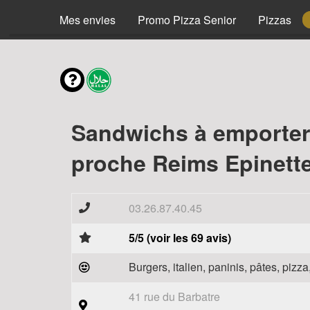
Menus
Mes envies
Promo Pizza Senior
Pizzas
Sandwichs à emporter
proche Reims Epinette
03.26.87.40.45
5/5 (voir les 69 avis)
Burgers, italien, paninis, pâtes, piz
41 rue du Barbatre