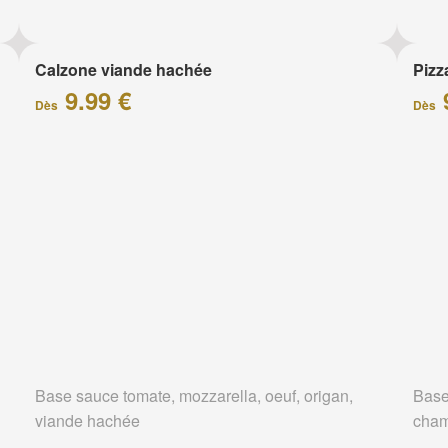
Calzone viande hachée
Piz
9.99 €
Dès
Dès
Base sauce tomate, mozzarella, oeuf, origan,
Base
viande hachée
cham