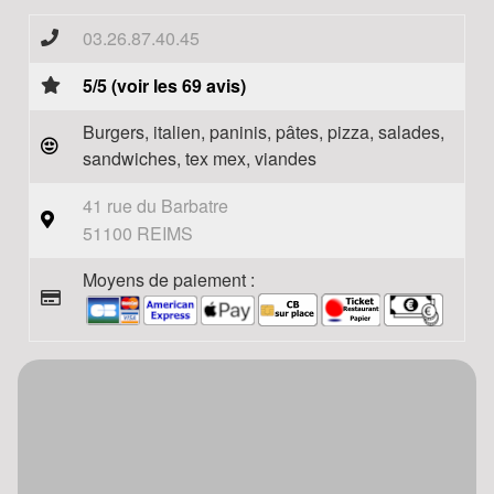
03.26.87.40.45
5/5 (voir les 69 avis)
Burgers, italien, paninis, pâtes, pizza, salades,
sandwiches, tex mex, viandes
41 rue du Barbatre
51100 REIMS
Moyens de paiement :