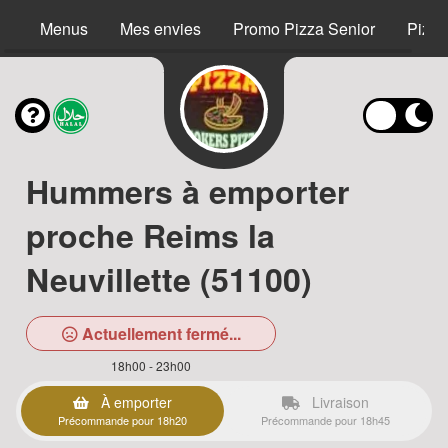
Menus
Mes envies
Promo Pizza Senior
Pizza
Hummers à emporter
proche Reims la
Neuvillette (51100)
Actuellement fermé...
18h00 - 23h00
À emporter
Livraison
Précommande pour 18h20
Précommande pour 18h45