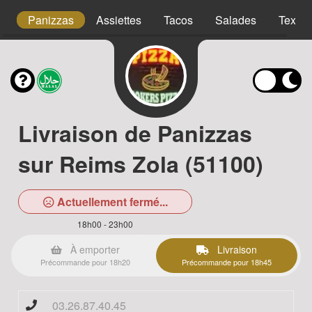
s
Panizzas
Assiettes
Tacos
Salades
Tex m
Livraison de Panizzas
sur Reims Zola (51100)
Actuellement fermé...
18h00 - 23h00
À emporter
Livraison
Précommande pour 18h20
Précommande pour 18h45
03.26.87.40.45