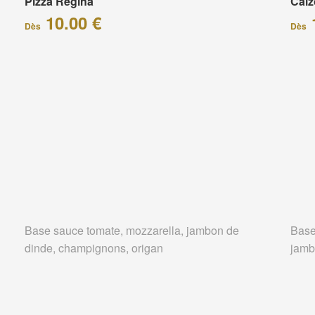
Pizza Régina
Calz
10.00 €
Dès
Dès
Base sauce tomate, mozzarella, jambon de
Base
dinde, champignons, origan
jamb