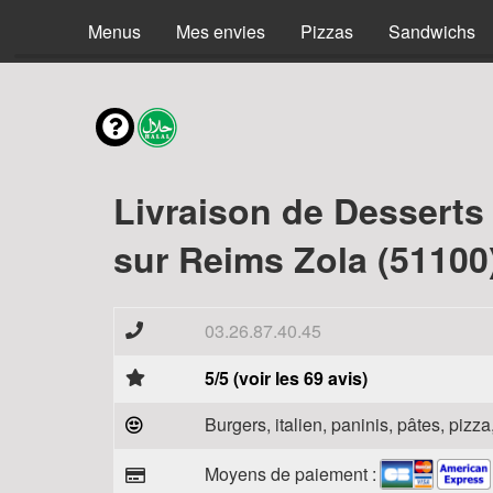
Menus
Mes envies
Pizzas
Sandwichs
Livraison de Desserts
sur Reims Zola (51100
03.26.87.40.45
5/5 (voir les 69 avis)
Burgers, italien, paninis, pâtes, piz
Moyens de paiement :