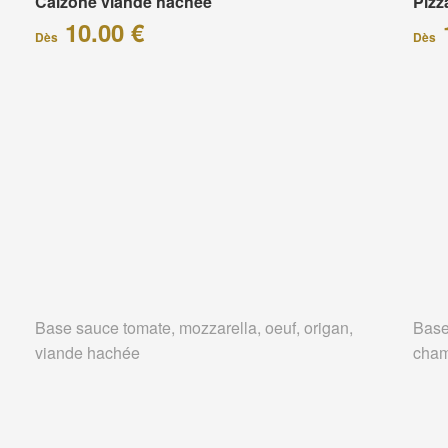
Calzone viande hachée
Piz
10.00 €
Dès
Dès
Base sauce tomate, mozzarella, oeuf, origan,
Base
viande hachée
cham