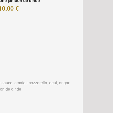
one jambon de dinde
10.00 €
 sauce tomate, mozzarella, oeuf, origan,
on de dinde