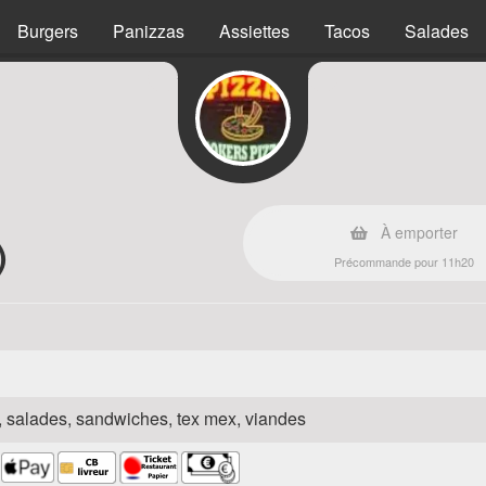
Burgers
Panizzas
Assiettes
Tacos
Salades
À emporter
)
Précommande pour 11h20
za, salades, sandwiches, tex mex, viandes