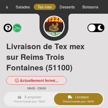
acos
Salades
Tex mex
Desserts
Boissons
Livraison de Tex mex
sur Reims Trois
Fontaines (51100)
Actuellement fermé...
18h00 - 23h00
À emporter
Livraison
Précommande pour 18h20
Précommande pour 18h45