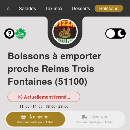
acos
Salades
Tex mex
Desserts
Boissons
Boissons à emporter
proche Reims Trois
Fontaines (51100)
Actuellement fermé...
11h00 - 14h00 | 18h00 - 23h00
À emporter
Livraison
Précommande pour 11h20
Précommande pour 11h45