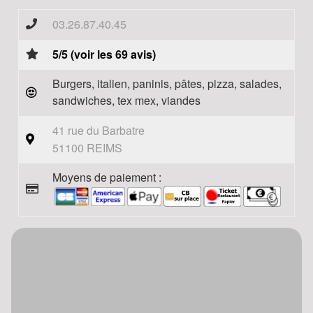
03.26.87.40.45
5/5 (voir les 69 avis)
Burgers, italien, paninis, pâtes, pizza, salades,
sandwiches, tex mex, viandes
41 rue du Barbatre
51100 REIMS
Moyens de paiement :