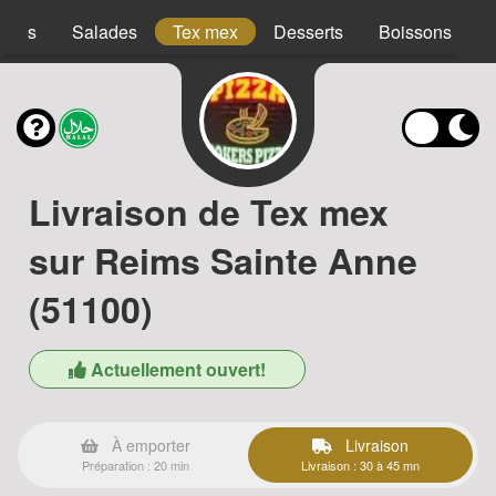
acos
Salades
Tex mex
Desserts
Boissons
Livraison de Tex mex
sur Reims Sainte Anne
(51100)
Actuellement ouvert!
À emporter
Livraison
Préparation : 20 min
Livraison : 30 à 45 mn