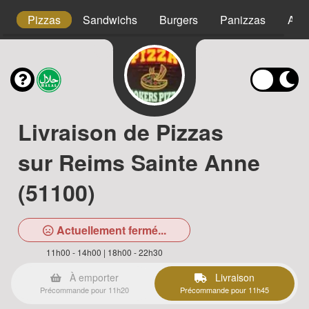
s
Pizzas
Sandwichs
Burgers
Panizzas
Assi
Livraison de Pizzas
sur Reims Sainte Anne
(51100)
Actuellement fermé...
11h00 - 14h00 | 18h00 - 22h30
À emporter
Livraison
Précommande pour 11h20
Précommande pour 11h45