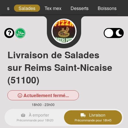
acos
Salades
Tex mex
Desserts
Boissons
Livraison de Salades
sur Reims Saint-Nicaise
(51100)
Actuellement fermé...
18h00 - 23h00
À emporter
Livraison
Précommande pour 18h20
Précommande pour 18h45