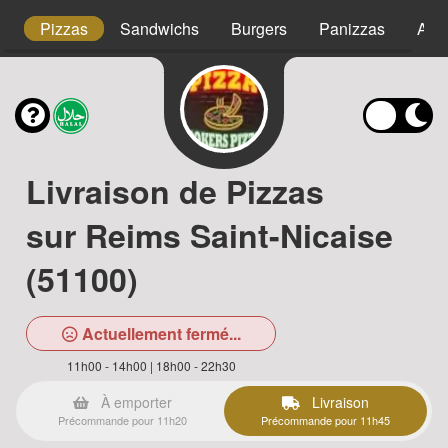
s
Pizzas
Sandwichs
Burgers
Panizzas
Assi
Livraison de Pizzas
sur Reims Saint-Nicaise
(51100)
Actuellement fermé...
11h00 - 14h00 | 18h00 - 22h30
À emporter
Livraison
Précommande pour 11h20
Précommande pour 11h45