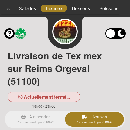
acos
Salades
Tex mex
Desserts
Boissons
Livraison de Tex mex
sur Reims Orgeval
(51100)
Actuellement fermé...
18h00 - 23h00
À emporter
Livraison
Précommande pour 18h20
Précommande pour 18h45