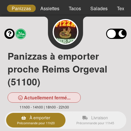
s
Panizzas
Assiettes
Tacos
Salades
Tex m
Panizzas à emporter
proche Reims Orgeval
(51100)
Actuellement fermé...
11h00 - 14h00 | 18h00 - 22h30
À emporter
Livraison
Précommande pour 11h20
Précommande pour 11h45