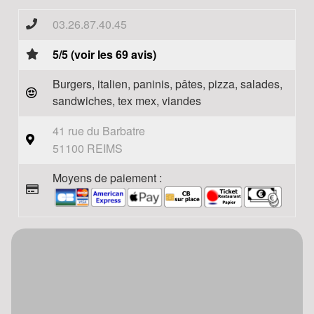
03.26.87.40.45
5/5 (voir les 69 avis)
Burgers, italien, paninis, pâtes, pizza, salades,
sandwiches, tex mex, viandes
41 rue du Barbatre
51100 REIMS
Moyens de paiement :