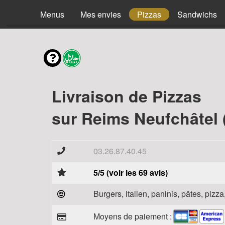
Menus
Mes envies
Pizzas
Sandwichs
Livraison de Pizzas
sur Reims Neufchâtel 
03.26.87.40.45
5/5 (voir les 69 avis)
Burgers, italien, paninis, pâtes, piz
Moyens de paiement :