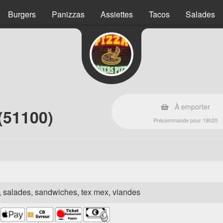
Burgers
Panizzas
Assiettes
Tacos
Salades
À emporter
(51100)
Précommande pour 18h20
za, salades, sandwiches, tex mex, viandes