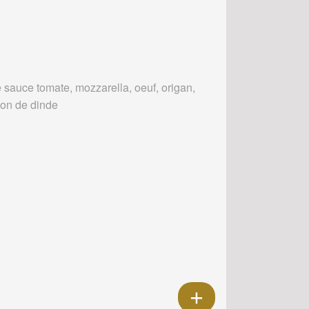
 sauce tomate, mozzarella, oeuf, origan,
on de dinde