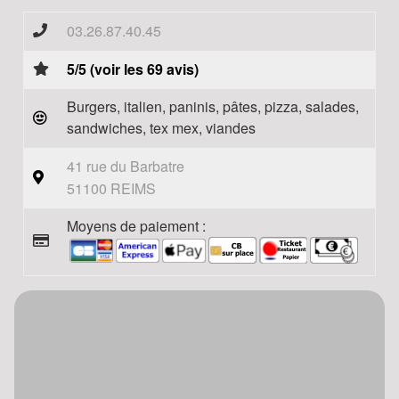
03.26.87.40.45
5/5 (voir les 69 avis)
Burgers, italien, paninis, pâtes, pizza, salades,
sandwiches, tex mex, viandes
41 rue du Barbatre
51100 REIMS
Moyens de paiement :