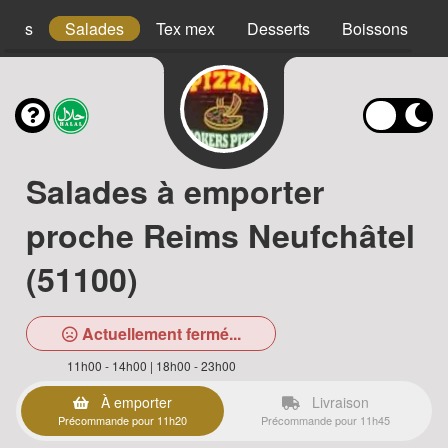
acos
Salades
Tex mex
Desserts
Boissons
Salades à emporter
proche Reims Neufchâtel
(51100)
Actuellement fermé...
11h00 - 14h00 | 18h00 - 23h00
À emporter
Livraison
Précommande pour 11h20
Précommande pour 11h45