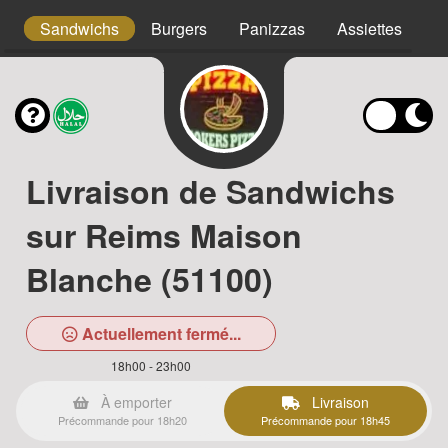
s
Sandwichs
Burgers
Panizzas
Assiettes
T
Livraison de Sandwichs
sur Reims Maison
Blanche (51100)
Actuellement fermé...
18h00 - 23h00
À emporter
Livraison
Précommande pour 18h20
Précommande pour 18h45