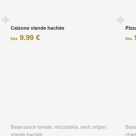
Calzone viande hachée
Piz
9.99 €
Dès
Dès
Base sauce tomate, mozzarella, oeuf, origan,
Base
viande hachée
cham