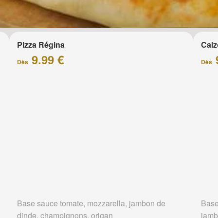
Pizza Régina
Calz
9.99 €
Dès
Dès
Base sauce tomate, mozzarella, jambon de
Base
dinde, champignons, origan
jamb