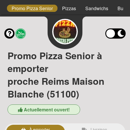
s
Promo Pizza Senior
Pizzas
Sandwichs
Burge
Promo Pizza Senior à
emporter
proche Reims Maison
Blanche (51100)
Actuellement ouvert!
À emporter
Livraison