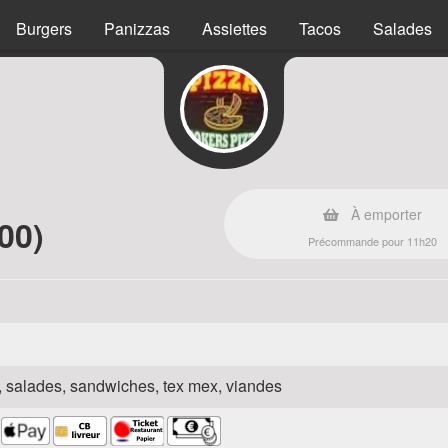
Burgers
Panizzas
Assiettes
Tacos
Salades
s
À emporter
00)
Précommande pour 11h20
za, salades, sandwiches, tex mex, viandes