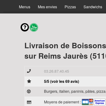
Menus
Mes envies
Pizzas
Sandwichs
Livraison de Boisson
sur Reims Jaurès (511
03.26.87.40.45
5/5 (voir les 69 avis)
Burgers, italien, paninis, pâtes, piz
Moyens de paiement :