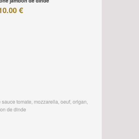
one jambon de dinde
10.00 €
 sauce tomate, mozzarella, oeuf, origan,
on de dinde