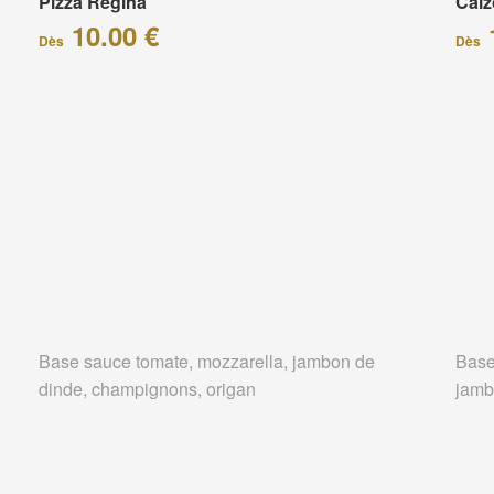
Pizza Régina
Calz
10.00 €
Dès
Dès
Base sauce tomate, mozzarella, jambon de
Base
dinde, champignons, origan
jamb