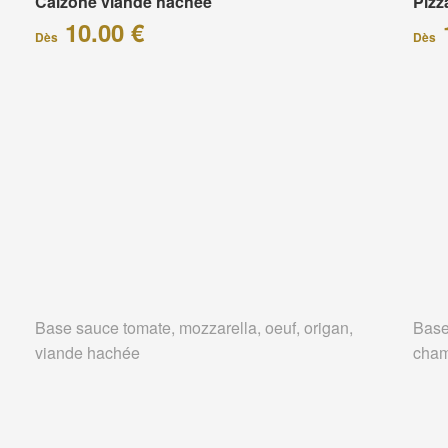
Calzone viande hachée
Piz
10.00 €
Dès
Dès
Base sauce tomate, mozzarella, oeuf, origan,
Base
viande hachée
cham