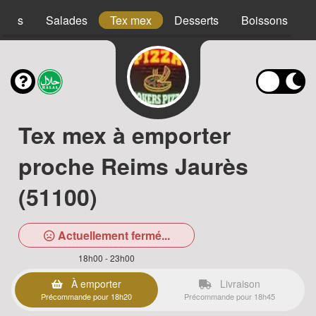
acos
Salades
Tex mex
Desserts
Boissons
Tex mex à emporter
proche Reims Jaurès
(51100)
Actuellement fermé...
18h00 - 23h00
À emporter
Livraison
Précommande pour 18h20
Précommande pour 18h45