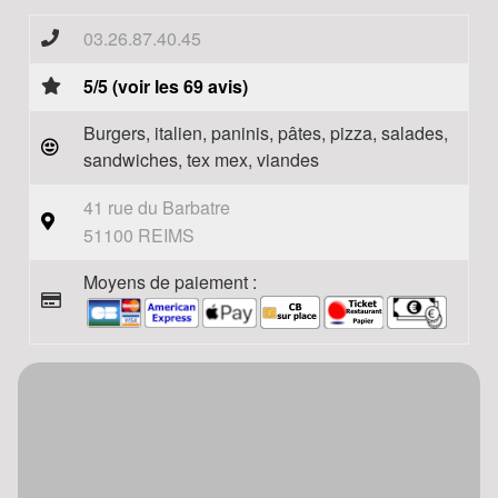
03.26.87.40.45
5/5 (voir les 69 avis)
Burgers, italien, paninis, pâtes, pizza, salades,
sandwiches, tex mex, viandes
41 rue du Barbatre
51100 REIMS
Moyens de paiement :