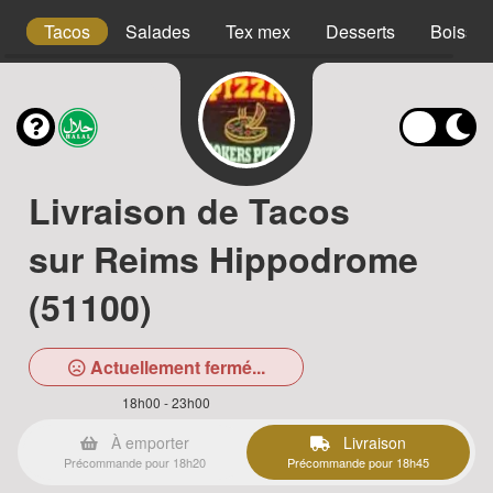
es
Tacos
Salades
Tex mex
Desserts
Boisso
Livraison de Tacos
sur Reims Hippodrome
(51100)
Actuellement fermé...
18h00 - 23h00
À emporter
Livraison
Précommande pour 18h20
Précommande pour 18h45