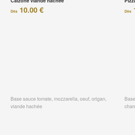
Calzone viande hachée
Piz
10.00 €
Dès
Dès
Base sauce tomate, mozzarella, oeuf, origan,
Base
viande hachée
cham