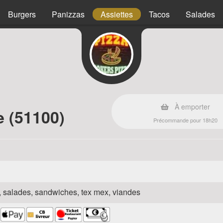
Burgers
Panizzas
Assiettes
Tacos
Salades
À emporter
 (51100)
Précommande pour 18h20
za, salades, sandwiches, tex mex, viandes