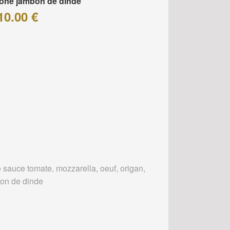
one jambon de dinde
10.00 €
 sauce tomate, mozzarella, oeuf, origan,
on de dinde