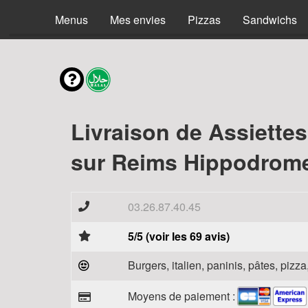
Menus
Mes envies
Pizzas
Sandwichs
Livraison de Assiettes
sur Reims Hippodrome
03.26.87.40.45
5/5 (voir les 69 avis)
Burgers, italien, paninis, pâtes, piz
Moyens de paiement :