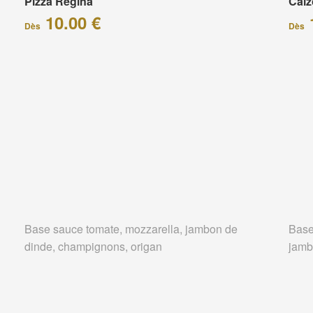
Pizza Régina
Calz
10.00 €
Dès
Dès
Base sauce tomate, mozzarella, jambon de
Base
dinde, champignons, origan
jamb