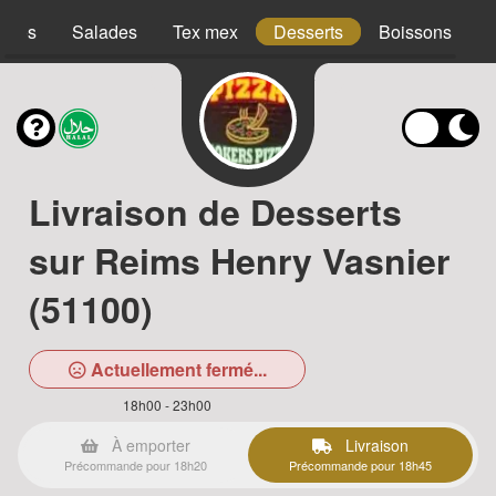
acos
Salades
Tex mex
Desserts
Boissons
Livraison de Desserts
sur Reims Henry Vasnier
(51100)
Actuellement fermé...
18h00 - 23h00
À emporter
Livraison
Précommande pour 18h20
Précommande pour 18h45