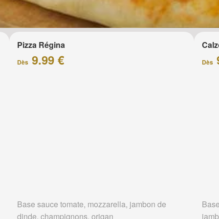
Pizza Régina
Calz
9.99 €
Dès
Dès
Base sauce tomate, mozzarella, jambon de
Base
dinde, champignons, origan
jamb