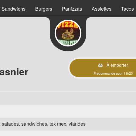
Sandwichs
Burgers
Panizzas
Assiettes
Tacos
À emporter
asnier
Précommande pour 11h20
za, salades, sandwiches, tex mex, viandes