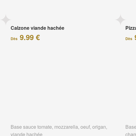
Calzone viande hachée
Piz
9.99 €
Dès
Dès
Base sauce tomate, mozzarella, oeuf, origan,
Base
viande hachée
cham