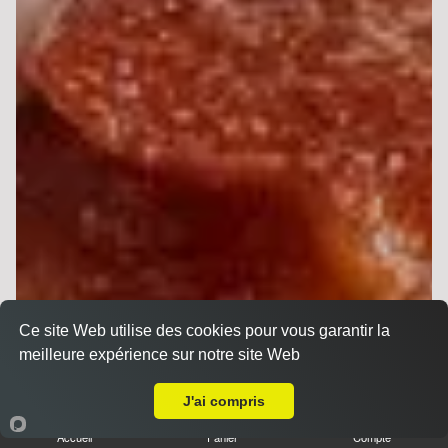
Ce site Web utilise des cookies pour vous garantir la
meilleure expérience sur notre site Web
Livraison sur Reims Erlon
J'ai compris
Sandwichs
Accueil
Panier
Compte