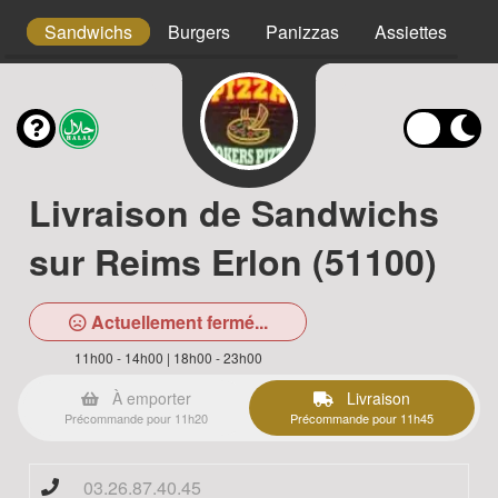
s
Sandwichs
Burgers
Panizzas
Assiettes
T
Livraison de Sandwichs
sur Reims Erlon (51100)
Actuellement fermé...
11h00 - 14h00 | 18h00 - 23h00
À emporter
Livraison
Précommande pour 11h20
Précommande pour 11h45
03.26.87.40.45