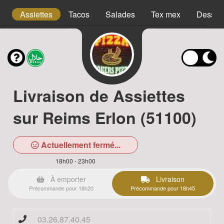
s
Assiettes
Tacos
Salades
Tex mex
Desser
Livraison de Assiettes
sur Reims Erlon (51100)
Actuellement fermé...
18h00 - 23h00
À emporter
Livraison
Précommande pour 18h20
Précommande pour 18h45
03.26.87.40.45