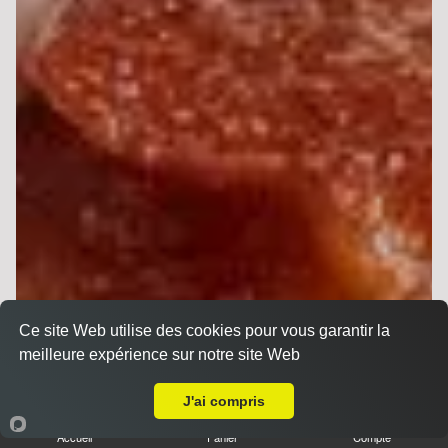
Ce site Web utilise des cookies pour vous garantir la
meilleure expérience sur notre site Web
Livraison sur Reims Erlon
J'ai compris
Sandwichs
Accueil
Panier
Compte