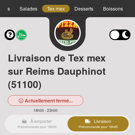
acos
Salades
Tex mex
Desserts
Boissons
Livraison de Tex mex
sur Reims Dauphinot
(51100)
Actuellement fermé...
18h00 - 23h00
À emporter
Livraison
Précommande pour 18h20
Précommande pour 18h45