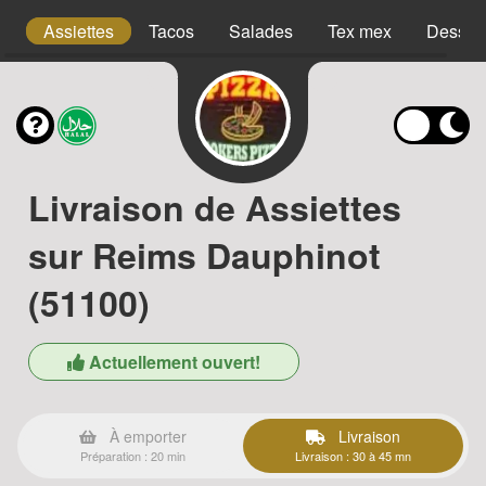
s
Assiettes
Tacos
Salades
Tex mex
Desser
Livraison de Assiettes
sur Reims Dauphinot
(51100)
Actuellement ouvert!
À emporter
Livraison
Préparation : 20 min
Livraison : 30 à 45 mn