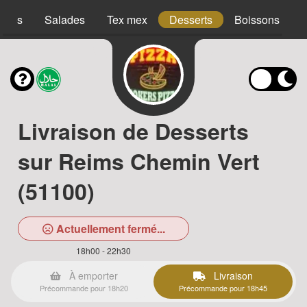
acos
Salades
Tex mex
Desserts
Boissons
Livraison de Desserts
sur Reims Chemin Vert
(51100)
Actuellement fermé...
18h00 - 22h30
À emporter
Livraison
Précommande pour 18h20
Précommande pour 18h45