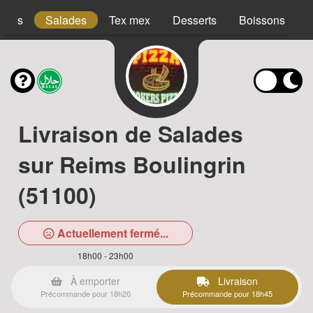
acos
Salades
Tex mex
Desserts
Boissons
Livraison de Salades
sur Reims Boulingrin
(51100)
Actuellement fermé...
18h00 - 23h00
À emporter
Livraison
Précommande pour 18h20
Précommande pour 18h45