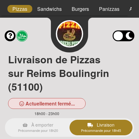
s
Pizzas
Sandwichs
Burgers
Panizzas
Assi
Livraison de Pizzas
sur Reims Boulingrin
(51100)
Actuellement fermé...
18h00 - 23h00
À emporter
Livraison
Précommande pour 18h20
Précommande pour 18h45