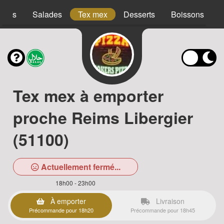
acos
Salades
Tex mex
Desserts
Boissons
Tex mex à emporter
proche Reims Libergier
(51100)
Actuellement fermé...
18h00 - 23h00
À emporter
Livraison
Précommande pour 18h20
Précommande pour 18h45