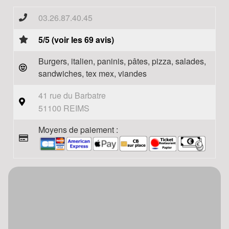
03.26.87.40.45
5/5 (voir les 69 avis)
Burgers, italien, paninis, pâtes, pizza, salades,
sandwiches, tex mex, viandes
41 rue du Barbatre
51100 REIMS
Moyens de paiement :