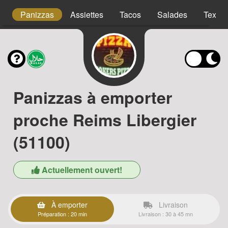
s
Panizzas
Assiettes
Tacos
Salades
Tex m
Panizzas à emporter
proche Reims Libergier
(51100)
Actuellement ouvert!
À emporter
Livraison
Préparation : 20 min
Livraison : 30 à 45 mn