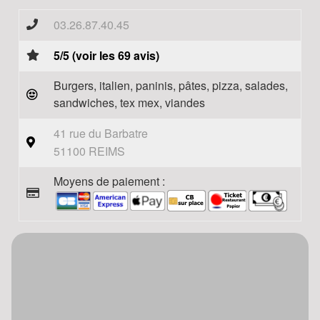
03.26.87.40.45
5/5 (voir les 69 avis)
Burgers, italien, paninis, pâtes, pizza, salades,
sandwiches, tex mex, viandes
41 rue du Barbatre
51100 REIMS
Moyens de paiement :