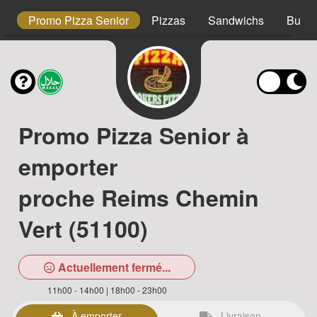
s
Promo Pizza Senior
Pizzas
Sandwichs
Burge
Promo Pizza Senior à
emporter
proche Reims Chemin
Vert (51100)
Actuellement fermé...
11h00 - 14h00 | 18h00 - 23h00
À emporter
Livraison