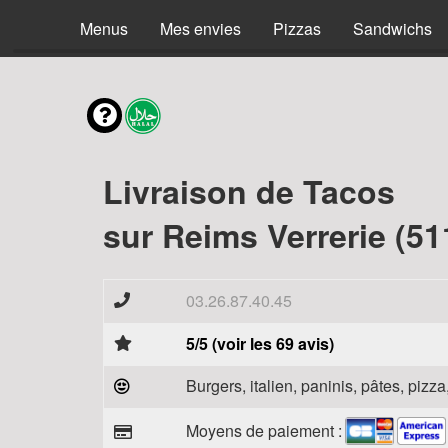
Menus
Mes envies
Pizzas
Sandwichs
Livraison de Tacos
sur Reims Verrerie (51
03.26.87.40.45
5/5 (voir les 69 avis)
Burgers, italien, paninis, pâtes, piz
Moyens de paiement :