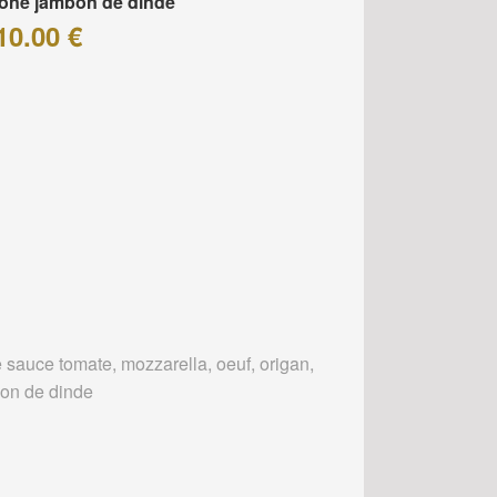
one jambon de dinde
10.00 €
 sauce tomate, mozzarella, oeuf, origan,
on de dinde