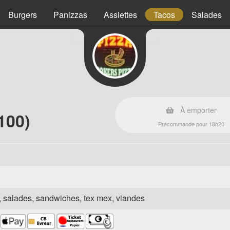
Burgers
Panizzas
Assiettes
Tacos
Salades
À emporter
100)
Précommande pour 18h20
za, salades, sandwiches, tex mex, viandes