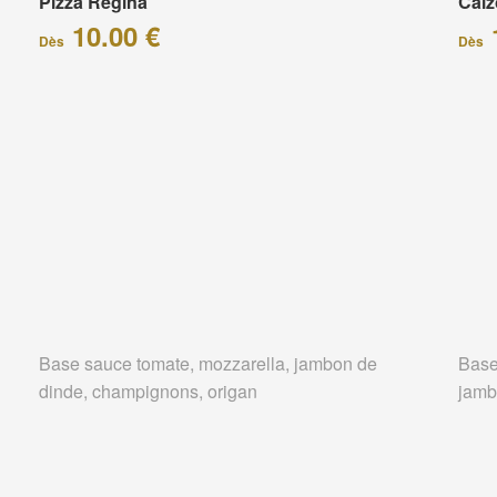
Pizza Régina
Calz
10.00 €
Dès
Dès
Base sauce tomate, mozzarella, jambon de
Base
dinde, champignons, origan
jamb