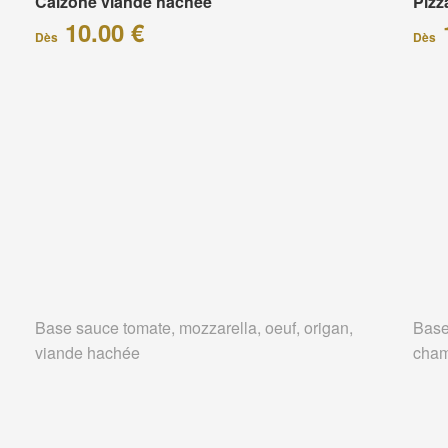
Calzone viande hachée
Piz
10.00 €
Dès
Dès
Base sauce tomate, mozzarella, oeuf, origan,
Base
viande hachée
cham