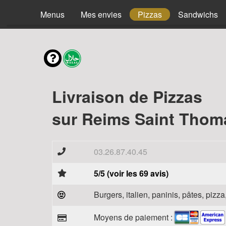
Menus
Mes envies
Pizzas
Sandwichs
Livraison de Pizzas
sur Reims Saint Thom
03.26.87.40.45
5/5 (voir les 69 avis)
Burgers, italien, paninis, pâtes, piz
Moyens de paiement :