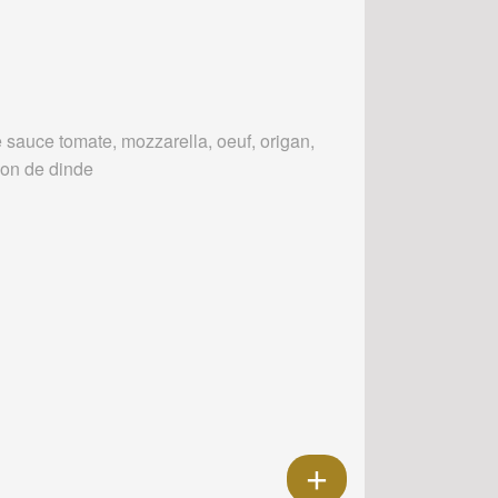
 sauce tomate, mozzarella, oeuf, origan,
on de dinde