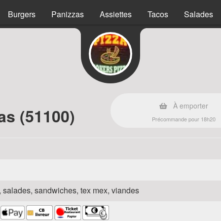
Burgers
Panizzas
Assiettes
Tacos
Salades
À emporter
as (51100)
Précommande pour 18h20
za, salades, sandwiches, tex mex, viandes