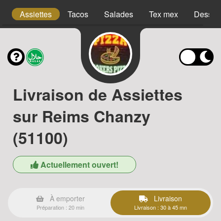
s
Assiettes
Tacos
Salades
Tex mex
Desser
Livraison de Assiettes
sur Reims Chanzy
(51100)
Actuellement ouvert!
À emporter
Livraison
Préparation : 20 min
Livraison : 30 à 45 mn