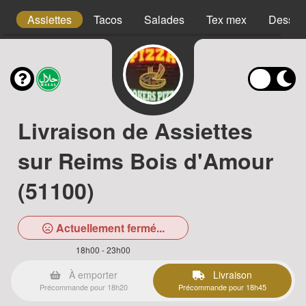
s
Assiettes
Tacos
Salades
Tex mex
Desser
Livraison de Assiettes
sur Reims Bois d'Amour
(51100)
Actuellement fermé...
18h00 - 23h00
À emporter
Livraison
Précommande pour 18h20
Précommande pour 18h45